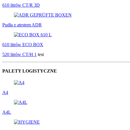
610 litrów CT/R 3D
Pudła z atestem ADR
610 litrów ECO BOX
520 litrów CT/H 1
test
PALETY LOGISTYCZNE
A4
A4L