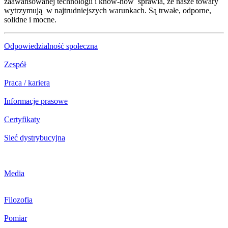
zaawansowanej technologii i know-how sprawia, że nasze towary
wytrzymują w najtrudniejszych warunkach. Są trwałe, odporne,
solidne i mocne.
Odpowiedzialność społeczna
Zespół
Praca / kariera
Informacje prasowe
Certyfikaty
Sieć dystrybucyjna
Media
Filozofia
Pomiar