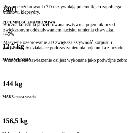
Poziome ożebrowania 3D usztywniają pojemnik, co zapobiega
240 l
efektowi klepsydry.
POJEMNOŚĆ ZNAMIONOWA
Boczna konstrukcja ożebrowana usztywnia pojemnik przed
zwiększonym oddziaływaniem nacisku ramienia chwytaka.
+/-5%
Masywne ożebrowanie 3D zwiększa sztywność korpusu i
12,5 kg
pochłania siły działające podczas zabierania pojemnika z przodu.
MASA WŁASNA
Wzmocnione zawieszenie osi jest wykonane jako podwójne żebro.
144 kg
MAKS. masa wsadu
156,5 kg