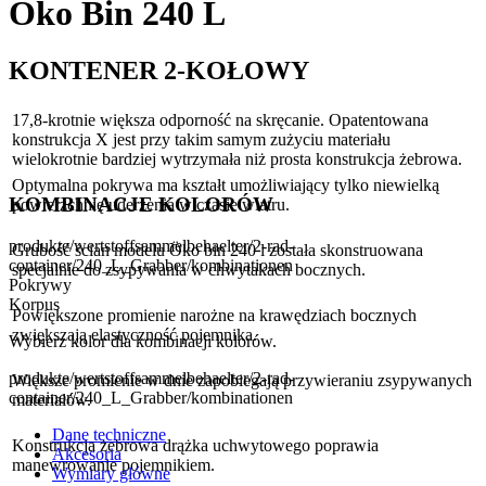
Öko Bin 240 L
KONTENER 2-KOŁOWY
17,8-krotnie większa odporność na skręcanie. Opatentowana
konstrukcja X jest przy takim samym zużyciu materiału
wielokrotnie bardziej wytrzymała niż prosta konstrukcja żebrowa.
Optymalna pokrywa ma kształt umożliwiający tylko niewielką
KOMBINACJE KOLORÓW
powierzchnię uderzenia w czasie wiatru.
produkte/wertstoffsammelbehaelter/2-rad-
Grubość ścian modelu Öko bin 240 l została skonstruowana
container/240_L_Grabber/kombinationen
specjalnie do zsypywania w chwytakach bocznych.
Pokrywy
Korpus
Powiększone promienie narożne na krawędziach bocznych
zwiększają elastyczność pojemnika.
Wybierz kolor dla kombinacji kolorów.
produkte/wertstoffsammelbehaelter/2-rad-
Większe promienie w dnie zapobiegają przywieraniu zsypywanych
container/240_L_Grabber/kombinationen
materiałów.
Dane techniczne
Konstrukcja żebrowa drążka uchwytowego poprawia
Akcesoria
manewrowanie pojemnikiem.
Wymiary główne