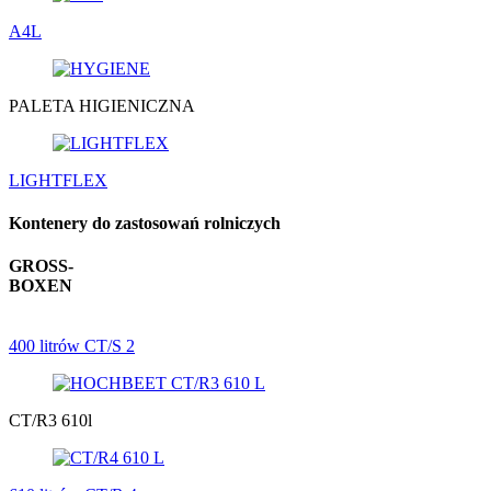
A4L
PALETA HIGIENICZNA
LIGHTFLEX
Kontenery do zastosowań rolniczych
GROSS-
BOXEN
400 litrów CT/S 2
CT/R3 610l