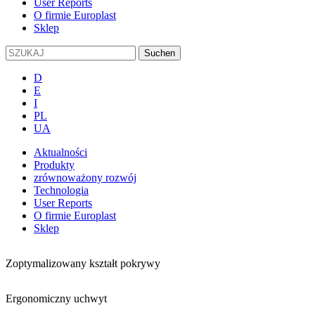
User Reports
O firmie Europlast
Sklep
D
E
I
PL
UA
Aktualności
Produkty
zrównoważony rozwój
Technologia
User Reports
O firmie Europlast
Sklep
Zoptymalizowany kształt pokrywy
Ergonomiczny uchwyt