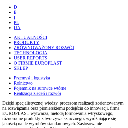
D
E
I
PL
UA
AKTUALNOŚCI
PRODUKTY
ZRÓWNOWAŻONY ROZWÓJ
TECHNOLOGIA
USER REPORTS
O FIRMIE EUROPLAST
SKLEP
Przemysł i logistyka
Rolnictwo
Pojemnik na surowce wtórne
Realizacja zleceń i rozwój
Dzięki specjalistycznej wiedzy, procesom realizacji zorientowanym
na rozwiązania oraz pionierskiemu podejściu do innowacji, firma
EUROPLAST wytwarza, metodą formowania wtryskowego,
różnorodne produkty z tworzywa sztucznego, wyróżniające się
jakością na tle wyrobów standardowych. Zastosowanie