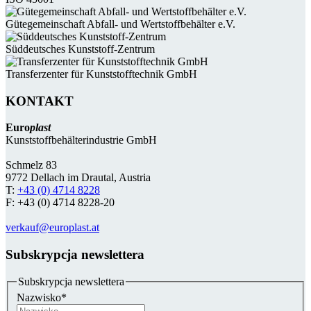
Güte­gemein­schaft Abfall- und Wert­stoff­behälter e.V.
Süddeutsches Kunststoff-Zentrum
Transferzenter für Kunststoff­technik GmbH
KONTAKT
Euro
plast
Kunststoffbehälterindustrie GmbH
Schmelz 83
9772 Dellach im Drautal, Austria
T:
+43 (0) 4714 8228
F: +43 (0) 4714 8228-20
verkauf@europlast.at
Subskrypcja newslettera
Subskrypcja newslettera
Nazwisko
*