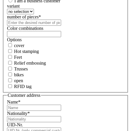
I am a business customer
variant
number of pieces
*
Color combinations
Options
cover
Hot stamping
Feet
Relief embossing
Trusses
bikes
open
RFID tag
Customer address
Name
*
Nationality
*
UID-Nr.