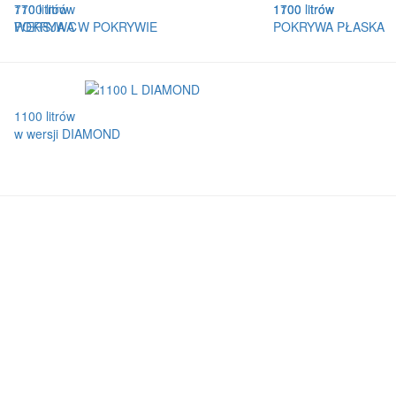
770 litrów
1100 litrów
1100 litrów
1700 litrów
WERSJA C
POKRYWA W POKRYWIE
POKRYWA PŁASKA
1100 litrów
w wersji DIAMOND