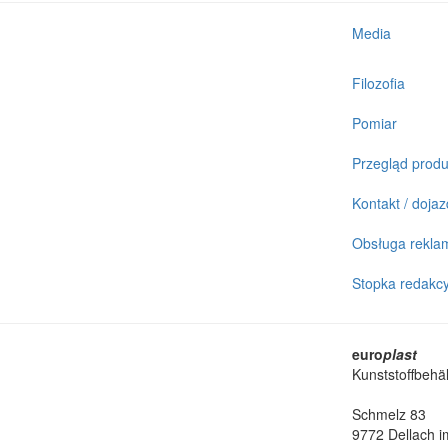
Media
Filozofia
Pomiar
Przegląd prod
Kontakt / dojaz
Obsługa reklam
Stopka redakcy
euro
plast
Kunststoffbehä
Schmelz 83
9772 Dellach im