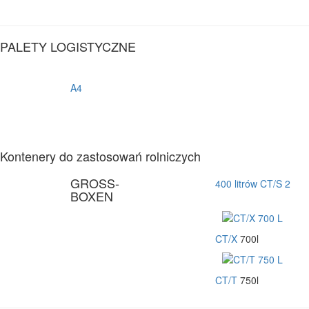
PALETY LOGISTYCZNE
A4
Kontenery do zastosowań rolniczych
GROSS-
400 litrów CT/S 2
BOXEN
CT/X
700l
CT/T
750l