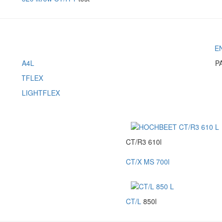
A4L
P
LIGHTFLEX
CT/R3 610l
CT/X MS 700l
CT/L
850l