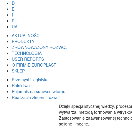
D
E
I
PL
UA
AKTUALNOŚCI
PRODUKTY
ZRÓWNOWAŻONY ROZWÓJ
TECHNOLOGIA
USER REPORTS
O FIRMIE EUROPLAST
SKLEP
Przemysł i logistyka
Rolnictwo
Pojemnik na surowce wtórne
Realizacja zleceń i rozwój
Dzięki specjalistycznej wiedzy, proce
wytwarza, metodą formowania wtryskow
Zastosowanie zaawansowanej technolog
solidne i mocne.