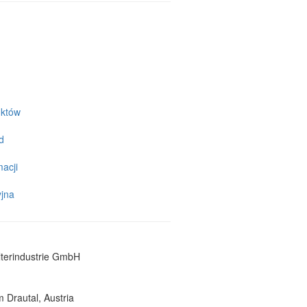
uktów
d
acji
jna
lterindustrie GmbH
 Drautal, Austria