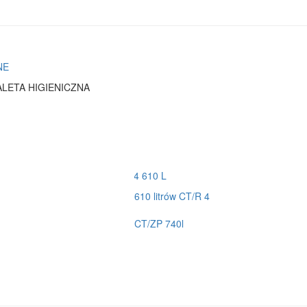
ALETA HIGIENICZNA
610 litrów CT/R 4
CT/ZP 740l