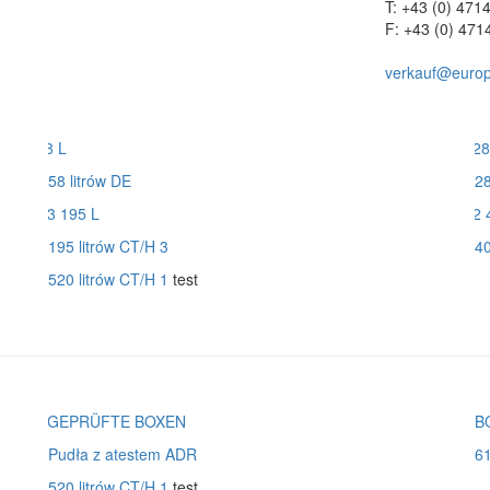
T: +43 (0) 471
F: +43 (0) 471
verkauf@europl
58 litrów DE
28
195 litrów CT/H 3
40
520 litrów CT/H 1
test
Pudła z atestem ADR
6
520 litrów CT/H 1
test