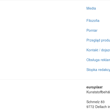
Media
Filozofia
Pomiar
Przegląd prod
Kontakt / dojaz
Obsługa reklam
Stopka redakcy
euro
plast
Kunststoffbehä
Schmelz 83
9772 Dellach im