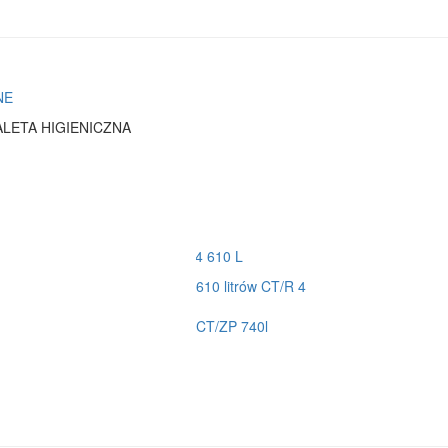
ALETA HIGIENICZNA
610 litrów CT/R 4
CT/ZP 740l