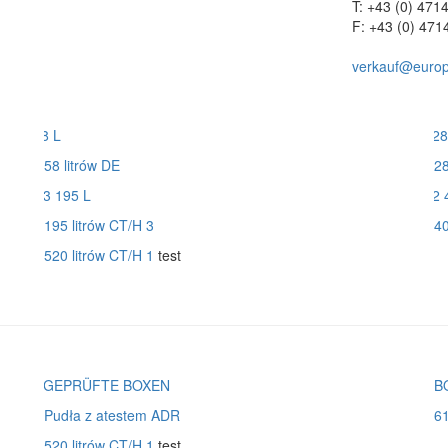
T: +43 (0) 471
F: +43 (0) 471
verkauf@europl
58 litrów DE
28
195 litrów CT/H 3
40
520 litrów CT/H 1
test
Pudła z atestem ADR
6
520 litrów CT/H 1
test