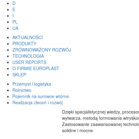
D
E
I
PL
UA
AKTUALNOŚCI
PRODUKTY
ZRÓWNOWAŻONY ROZWÓJ
TECHNOLOGIA
USER REPORTS
O FIRMIE EUROPLAST
SKLEP
Przemysł i logistyka
Rolnictwo
Pojemnik na surowce wtórne
Realizacja zleceń i rozwój
Dzięki specjalistycznej wiedzy, proce
wytwarza, metodą formowania wtryskow
Zastosowanie zaawansowanej technolog
solidne i mocne.