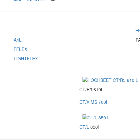
A4L
P
LIGHTFLEX
CT/R3 610l
CT/X MS 700l
CT/L
850l