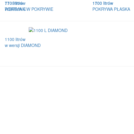
770 litrów
1100 litrów
1100 litrów
1700 litrów
WERSJA C
POKRYWA W POKRYWIE
POKRYWA PŁASKA
1100 litrów
w wersji DIAMOND