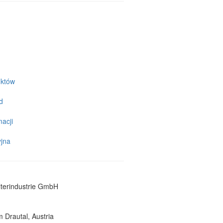
uktów
d
acji
jna
lterindustrie GmbH
 Drautal, Austria