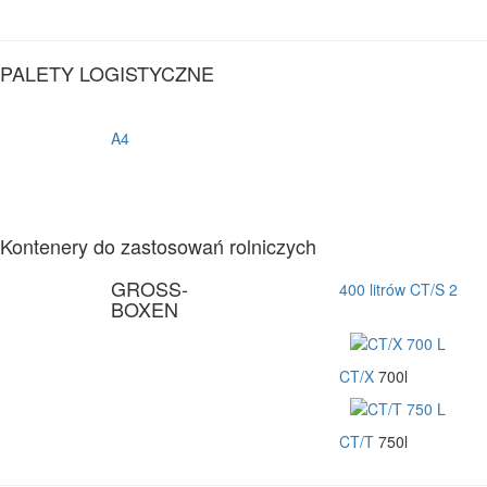
PALETY LOGISTYCZNE
A4
Kontenery do zastosowań rolniczych
GROSS-
400 litrów CT/S 2
BOXEN
CT/X
700l
CT/T
750l