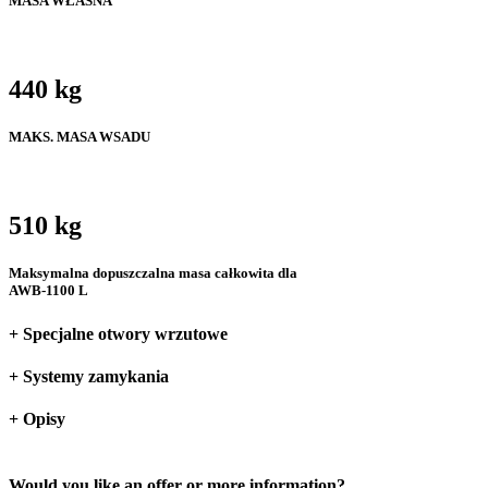
MASA WŁASNA
440 kg
MAKS. MASA WSADU
510 kg
Maksymalna dopuszczalna masa całkowita dla
AWB-1100 L
+ Specjalne otwory wrzutowe
+ Systemy zamykania
+ Opisy
Would you like an offer or more information?