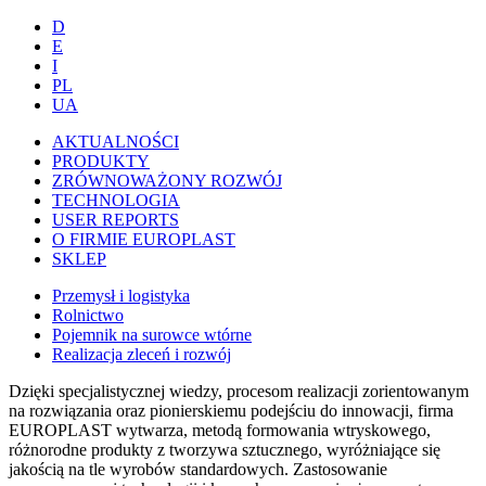
D
E
I
PL
UA
AKTUALNOŚCI
PRODUKTY
ZRÓWNOWAŻONY ROZWÓJ
TECHNOLOGIA
USER REPORTS
O FIRMIE EUROPLAST
SKLEP
Przemysł i logistyka
Rolnictwo
Pojemnik na surowce wtórne
Realizacja zleceń i rozwój
Dzięki specjalistycznej wiedzy, procesom realizacji zorientowanym
na rozwiązania oraz pionierskiemu podejściu do innowacji, firma
EUROPLAST wytwarza, metodą formowania wtryskowego,
różnorodne produkty z tworzywa sztucznego, wyróżniające się
jakością na tle wyrobów standardowych. Zastosowanie