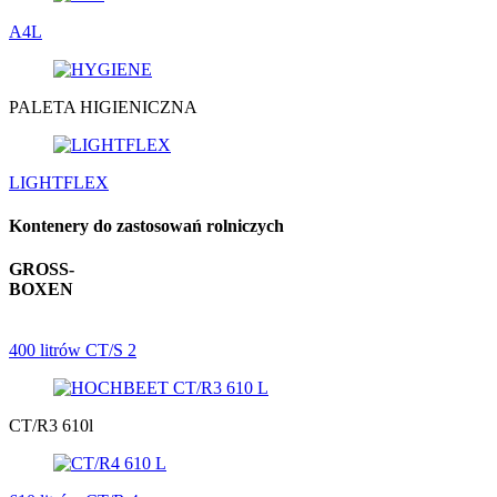
A4L
PALETA HIGIENICZNA
LIGHTFLEX
Kontenery do zastosowań rolniczych
GROSS-
BOXEN
400 litrów CT/S 2
CT/R3 610l