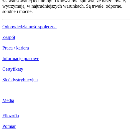
zaawansowanej technologii i know-how sprawia, że nasze towary
wytrzymują w najtrudniejszych warunkach. Są trwałe, odporne,
solidne i mocne.
Odpowiedzialność społeczna
Zespół
Praca / kariera
Informacje prasowe
Certyfikaty
Sieć dystrybucyjna
Media
Filozofia
Pomiar