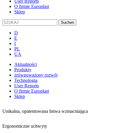
User Reports
O firmie Europlast
Sklep
D
E
I
PL
UA
Aktualności
Produkty
zrównoważony rozwój
Technologia
User Reports
O firmie Europlast
Sklep
Unikalna, opatentowana listwa wzmacniająca
Ergonomiczne uchwyty