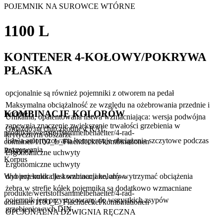
POJEMNIK NA SUROWCE WTÓRNE
1100 L
KONTENER 4-KOŁOWY/POKRYWA
PŁASKA
opcjonalnie są również pojemniki z otworem na pedał
Maksymalna obciążalność ze względu na ożebrowania przednie i
KOMBINACJE KOLORÓW
boczne
Unikalna, opatentowana listwa wzmacniająca: wersja podwójna
zapewnia znaczenie zwiększenie trwałości grzebienia w
Gniazdo na chip zgodne z RAL
produkte/wertstoffsammelbehaelter/4-rad-
krytycznym obszarze
listwa amortyzowana kompensuje obciążenia szczytowe podczas
container/1100_L_Flachdeckel/kombinationen
zsypywania
Pokrywy
Ergonomiczne uchwyty
Korpus
Ergonomiczne uchwyty
dno pojemnika jest wzmacniane, aby wytrzymać obciążenia
Wybierz kolor dla kombinacji kolorów.
żebra w strefie kółek pojemnika są dodatkowo wzmacniane
produkte/wertstoffsammelbehaelter/4-rad-
pojemnik jest przystosowany do wszystkich zsypów
container/1100_L_Flachdeckel/kombinationen
grzebieniowych DIN
OPCJONALNA DŹWIGNIA RĘCZNA