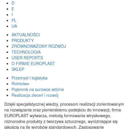
D
E
I
PL
UA
AKTUALNOŚCI
PRODUKTY
ZRÓWNOWAŻONY ROZWÓJ
TECHNOLOGIA
USER REPORTS
O FIRMIE EUROPLAST
SKLEP
Przemysł i logistyka
Rolnictwo
Pojemnik na surowce wtórne
Realizacja zleceń i rozwój
Dzięki specjalistycznej wiedzy, procesom realizacji zorientowanym
na rozwiązania oraz pionierskiemu podejściu do innowacji, firma
EUROPLAST wytwarza, metodą formowania wtryskowego,
różnorodne produkty z tworzywa sztucznego, wyróżniające się
jakością na tle wyrobów standardowych. Zastosowanie