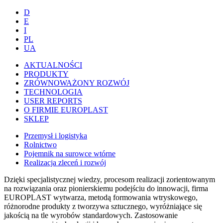
D
E
I
PL
UA
AKTUALNOŚCI
PRODUKTY
ZRÓWNOWAŻONY ROZWÓJ
TECHNOLOGIA
USER REPORTS
O FIRMIE EUROPLAST
SKLEP
Przemysł i logistyka
Rolnictwo
Pojemnik na surowce wtórne
Realizacja zleceń i rozwój
Dzięki specjalistycznej wiedzy, procesom realizacji zorientowanym
na rozwiązania oraz pionierskiemu podejściu do innowacji, firma
EUROPLAST wytwarza, metodą formowania wtryskowego,
różnorodne produkty z tworzywa sztucznego, wyróżniające się
jakością na tle wyrobów standardowych. Zastosowanie