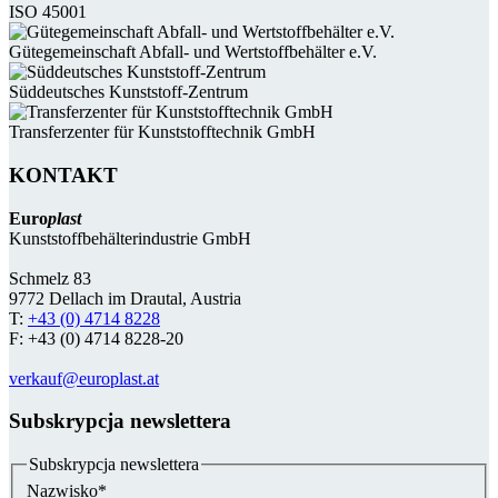
ISO 45001
Güte­gemein­schaft Abfall- und Wert­stoff­behälter e.V.
Süddeutsches Kunststoff-Zentrum
Transferzenter für Kunststoff­technik GmbH
KONTAKT
Euro
plast
Kunststoffbehälterindustrie GmbH
Schmelz 83
9772 Dellach im Drautal, Austria
T:
+43 (0) 4714 8228
F: +43 (0) 4714 8228-20
verkauf@europlast.at
Subskrypcja newslettera
Subskrypcja newslettera
Nazwisko
*