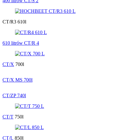
400 litrów CT/S 2
CT/R3 610l
610 litrów CT/R 4
CT/X
700l
CT/X MS 700l
CT/ZP 740l
CT/T
750l
CT/L
850l