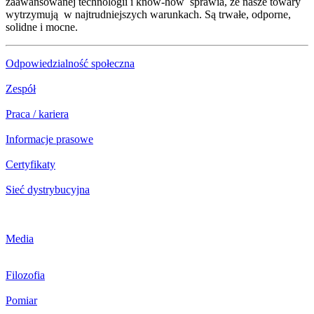
zaawansowanej technologii i know-how sprawia, że nasze towary
wytrzymują w najtrudniejszych warunkach. Są trwałe, odporne,
solidne i mocne.
Odpowiedzialność społeczna
Zespół
Praca / kariera
Informacje prasowe
Certyfikaty
Sieć dystrybucyjna
Media
Filozofia
Pomiar