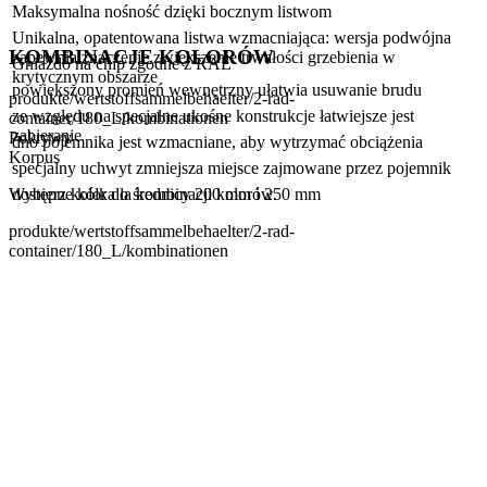
Maksymalna nośność dzięki bocznym listwom
Unikalna, opatentowana listwa wzmacniająca: wersja podwójna
KOMBINACJE KOLORÓW
zapewnia znaczenie zwiększenie trwałości grzebienia w
Gniazdo na chip zgodne z RAL
krytycznym obszarze
powiększony promień wewnętrzny ułatwia usuwanie brudu
produkte/wertstoffsammelbehaelter/2-rad-
ze względu na specjalne ukośne konstrukcje łatwiejsze jest
container/180_L/kombinationen
zabieranie
Pokrywy
dno pojemnika jest wzmacniane, aby wytrzymać obciążenia
Korpus
specjalny uchwyt zmniejsza miejsce zajmowane przez pojemnik
dostępne kółka o średnicy 200 mm i 250 mm
Wybierz kolor dla kombinacji kolorów.
produkte/wertstoffsammelbehaelter/2-rad-
container/180_L/kombinationen