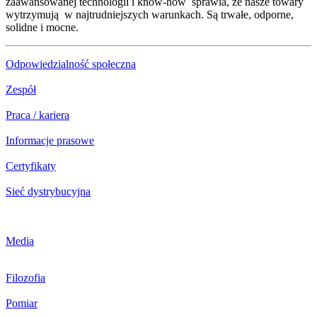
zaawansowanej technologii i know-how sprawia, że nasze towary
wytrzymują w najtrudniejszych warunkach. Są trwałe, odporne,
solidne i mocne.
Odpowiedzialność społeczna
Zespół
Praca / kariera
Informacje prasowe
Certyfikaty
Sieć dystrybucyjna
Media
Filozofia
Pomiar