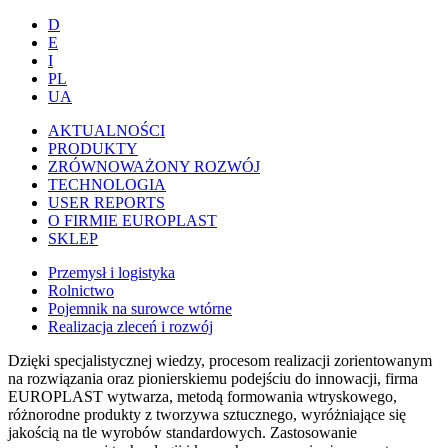
D
E
I
PL
UA
AKTUALNOŚCI
PRODUKTY
ZRÓWNOWAŻONY ROZWÓJ
TECHNOLOGIA
USER REPORTS
O FIRMIE EUROPLAST
SKLEP
Przemysł i logistyka
Rolnictwo
Pojemnik na surowce wtórne
Realizacja zleceń i rozwój
Dzięki specjalistycznej wiedzy, procesom realizacji zorientowanym
na rozwiązania oraz pionierskiemu podejściu do innowacji, firma
EUROPLAST wytwarza, metodą formowania wtryskowego,
różnorodne produkty z tworzywa sztucznego, wyróżniające się
jakością na tle wyrobów standardowych. Zastosowanie