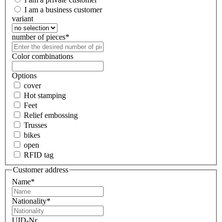
I am a business customer
variant
number of pieces
*
Color combinations
Options
cover
Hot stamping
Feet
Relief embossing
Trusses
bikes
open
RFID tag
Customer address
Name
*
Nationality
*
UID-Nr.