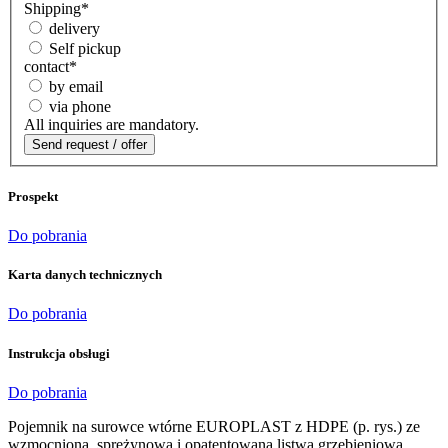
Shipping
*
delivery
Self pickup
contact
*
by email
via phone
All inquiries are mandatory.
Prospekt
Do pobrania
Karta danych technicznych
Do pobrania
Instrukcja obsługi
Do pobrania
Pojemnik na surowce wtórne EUROPLAST z HDPE (p. rys.) ze
wzmocnioną, sprężynową i opatentowaną listwą grzebieniową.