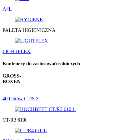
A4L
PALETA HIGIENICZNA
LIGHTFLEX
Kontenery do zastosowań rolniczych
GROSS-
BOXEN
400 litrów CT/S 2
CT/R3 610l