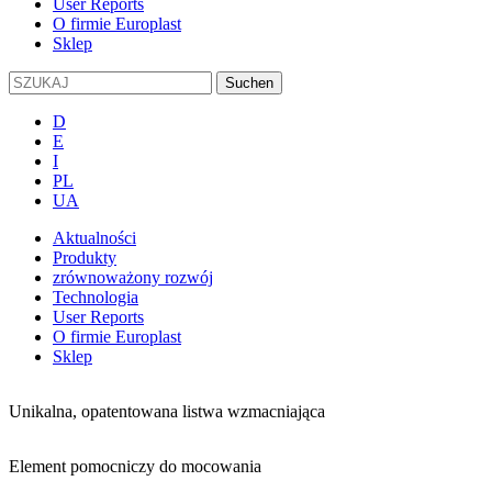
User Reports
O firmie Europlast
Sklep
D
E
I
PL
UA
Aktualności
Produkty
zrównoważony rozwój
Technologia
User Reports
O firmie Europlast
Sklep
Unikalna, opatentowana listwa wzmacniająca
Element pomocniczy do mocowania