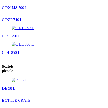
CT/X MS 700 L
CT/ZP 740 L
CT/T 750 L
CT/L 850 L
Scatole
piccole
DE 58 L
BOTTLE CRATE