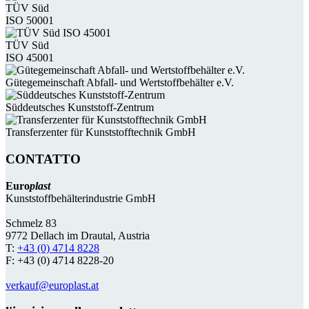
TÜV Süd
ISO 50001
TÜV Süd
ISO 45001
Güte­gemein­schaft Abfall- und Wert­stoff­behälter e.V.
Süddeutsches Kunststoff-Zentrum
Transferzenter für Kunststoff­technik GmbH
CONTATTO
Euro
plast
Kunststoffbehälterindustrie GmbH
Schmelz 83
9772 Dellach im Drautal, Austria
T:
+43 (0) 4714 8228
F: +43 (0) 4714 8228-20
verkauf@europlast.at