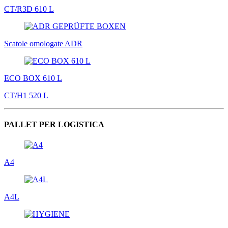
CT/R3D 610 L
Scatole omologate ADR
ECO BOX 610 L
CT/H1 520 L
PALLET PER LOGISTICA
A4
A4L