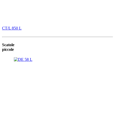
CT/L 850 L
Scatole
piccole