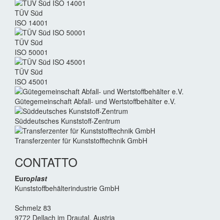
TÜV Süd
ISO 14001
TÜV Süd
ISO 50001
TÜV Süd
ISO 45001
Güte­gemein­schaft Abfall- und Wert­stoff­behälter e.V.
Süddeutsches Kunststoff-Zentrum
Transferzenter für Kunststoff­technik GmbH
CONTATTO
Euro
plast
Kunststoffbehälterindustrie GmbH
Schmelz 83
9772 Dellach im Drautal, Austria