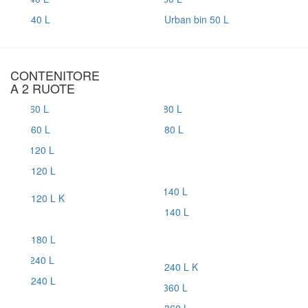
40 L
Urban bin 50 L
CONTENITORE
A 2 RUOTE
60 L
80 L
120 L
120 L K
140 L
180 L
240 L K
240 L