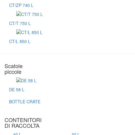
CT/ZP 740 L
CT/T 750 L
CT/L 850 L
Scatole
piccole
DE 58 L
BOTTLE CRATE
CONTENITORI
DI RACCOLTA