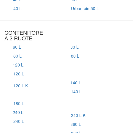
40 L
Urban bin 50 L
CONTENITORE
A 2 RUOTE
60 L
80 L
120 L
120 L K
140 L
180 L
240 L K
240 L