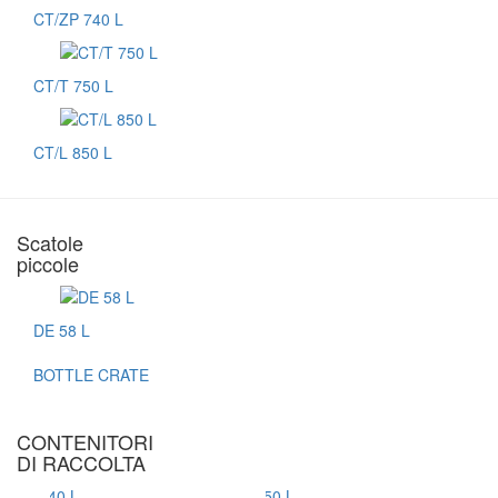
CT/ZP 740 L
CT/T 750 L
CT/L 850 L
Scatole
piccole
DE 58 L
BOTTLE CRATE
CONTENITORI
DI RACCOLTA