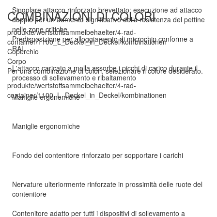
Singolare attacco rinforzato brevettato: esecuzione ad attacco
COMBINAZIONI DI COLORI
doppio per un aumento significativo della resistenza del pettine
nelle zone critiche
produkte/wertstoffsammelbehaelter/4-rad-
Predisposizione per alloggiamento di microchip conforme a
container/1100_L_Deckel_in_Deckel/kombinationen
RAL
Coperchio
Corpo
L'attacco caricato a molla assorbe i picchi di carico durante il
Per una combinazione di colori, selezionare il colore desiderato.
processo di sollevamento e ribaltamento
produkte/wertstoffsammelbehaelter/4-rad-
container/1100_L_Deckel_in_Deckel/kombinationen
Maniglie ergonomiche
Maniglie ergonomiche
Fondo del contenitore rinforzato per sopportare i carichi
Nervature ulteriormente rinforzate in prossimità delle ruote del
contenitore
Contenitore adatto per tutti i dispositivi di sollevamento a