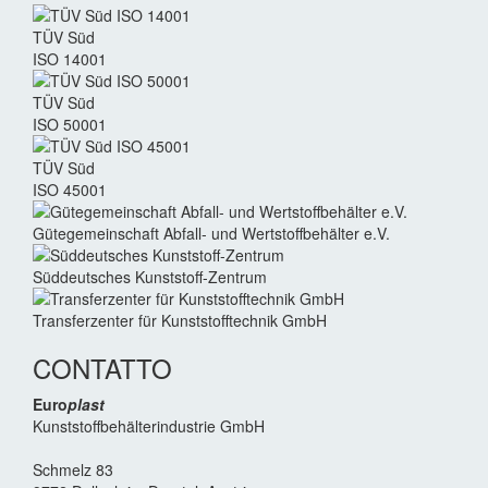
TÜV Süd
ISO 14001
TÜV Süd
ISO 50001
TÜV Süd
ISO 45001
Güte­gemein­schaft Abfall- und Wert­stoff­behälter e.V.
Süddeutsches Kunststoff-Zentrum
Transferzenter für Kunststoff­technik GmbH
CONTATTO
Euro
plast
Kunststoffbehälterindustrie GmbH
Schmelz 83