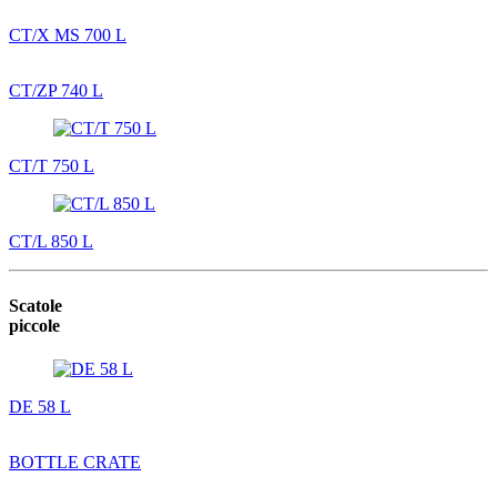
CT/X MS 700 L
CT/ZP 740 L
CT/T 750 L
CT/L 850 L
Scatole
piccole
DE 58 L
BOTTLE CRATE