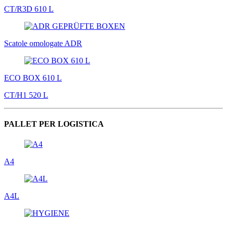
CT/R3D 610 L
Scatole omologate ADR
ECO BOX 610 L
CT/H1 520 L
PALLET PER LOGISTICA
A4
A4L