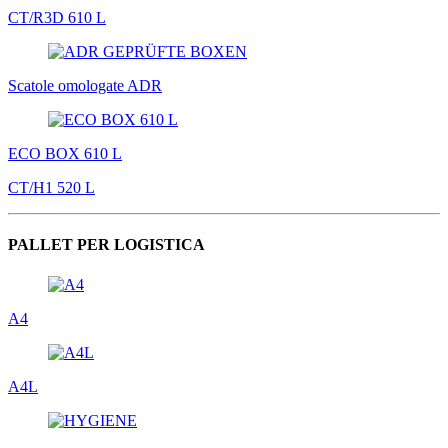
CT/R3D 610 L
Scatole omologate ADR
ECO BOX 610 L
CT/H1 520 L
PALLET PER LOGISTICA
A4
A4L