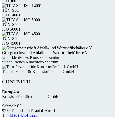
ISO 9001
TÜV Süd
ISO 14001
TÜV Süd
ISO 50001
TÜV Süd
ISO 45001
Güte­gemein­schaft Abfall- und Wert­stoff­behälter e.V.
Süddeutsches Kunststoff-Zentrum
Transferzenter für Kunststoff­technik GmbH
CONTATTO
Euro
plast
Kunststoffbehälterindustrie GmbH
Schmelz 83
9772 Dellach im Drautal, Austria
T:
+43 (0) 4714 8228