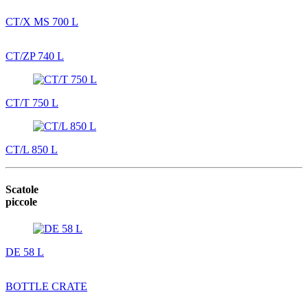
CT/X MS 700 L
CT/ZP 740 L
CT/T 750 L
CT/L 850 L
Scatole
piccole
DE 58 L
BOTTLE CRATE