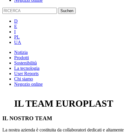
Negozio online
D
E
I
PL
UA
Notizia
Prodotti
Sostenibilità
La tecnologia
User Reports
Chi siamo
Negozio online
IL
TEAM EUROPLAST
IL NOSTRO TEAM
La nostra azienda è costituita da collaboratori dedicati e altamente