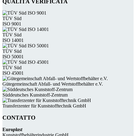
QUALITÀ VERIFICATA
TÜV Süd
ISO 9001
TÜV Süd
ISO 14001
TÜV Süd
ISO 50001
TÜV Süd
ISO 45001
Güte­gemein­schaft Abfall- und Wert­stoff­behälter e.V.
Süddeutsches Kunststoff-Zentrum
Transferzenter für Kunststoff­technik GmbH
CONTATTO
Euro
plast
Kunststoffbehälterindustrie GmbH