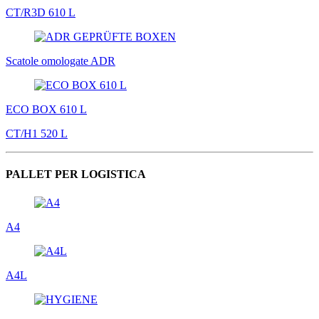
CT/R3D 610 L
Scatole omologate ADR
ECO BOX 610 L
CT/H1 520 L
PALLET PER LOGISTICA
A4
A4L