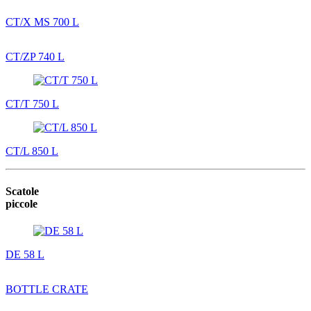
CT/X MS 700 L
CT/ZP 740 L
CT/T 750 L
CT/L 850 L
Scatole
piccole
DE 58 L
BOTTLE CRATE