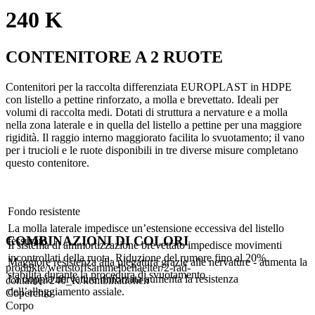
240 K
CONTENITORE A 2 RUOTE
Contenitori per la raccolta differenziata EUROPLAST in HDPE
con listello a pettine rinforzato, a molla e brevettato. Ideali per
volumi di raccolta medi. Dotati di struttura a nervature e a molla
nella zona laterale e in quella del listello a pettine per una maggiore
rigidità. Il raggio interno maggiorato facilita lo svuotamento; il vano
per i trucioli e le ruote disponibili in tre diverse misure completano
questo contenitore.
Fondo resistente
La molla laterale impedisce un’estensione eccessiva del listello
COMBINAZIONI DI COLORI
fessurato
Il sistema di ammortizzazione brevettato impedisce movimenti
incontrollati della ruota. Riduzione del rumore fino al 20%.
Maggiore resistenza alla piegatura grazie alle nervature - aumenta la
produkte/wertstoffsammelbehaelter/2-rad-
stabilità durante la procedura di svuotamento.
La doppia nervatura rinforzata aumenta la resistenza
container/240_K/kombinationen
dell’alloggiamento assiale.
Coperchio
Corpo