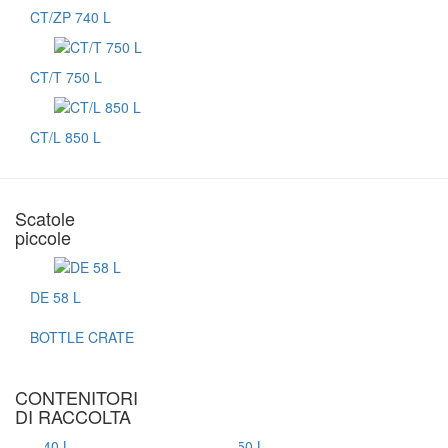
CT/ZP 740 L
CT/T 750 L
CT/L 850 L
Scatole
piccole
DE 58 L
BOTTLE CRATE
CONTENITORI
DI RACCOLTA