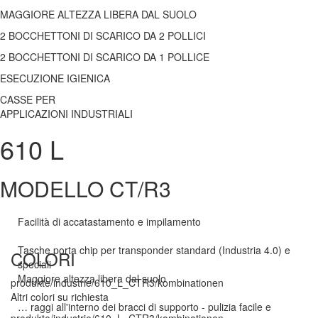
MAGGIORE ALTEZZA LIBERA DAL SUOLO
2 BOCCHETTONI DI SCARICO DA 2 POLLICI
2 BOCCHETTONI DI SCARICO DA 1 POLLICE
ESECUZIONE IGIENICA
CASSE PER
APPLICAZIONI INDUSTRIALI
610 L
MODELLO CT/R3
Facilità di accatastamento e impilamento
Tasche porta chip per transponder standard (Industria 4.0) e
COLORI
speciali
Maggiore altezza libera dal suolo
produkte/industrie/610_L_CTR3/kombinationen
Altri colori su richiesta
… raggi all'interno dei bracci di supporto - pulizia facile e