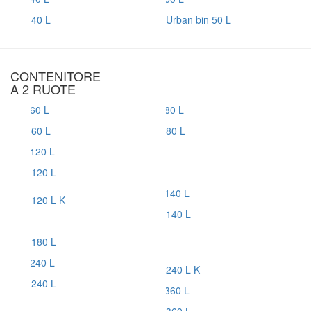
40 L
Urban bin 50 L
CONTENITORE
A 2 RUOTE
60 L
80 L
120 L
120 L K
140 L
180 L
240 L K
240 L