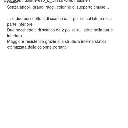
produkte/industrie/610_L_CTR3/kombinationen
rapida
Senza angoli, grandi raggi, colonne di supporto chiuse …
… e due bocchettoni di scarico da 1 pollice sul lato e nella
parte inferiore
Due bocchettoni di scarico da 2 pollici sul lato e nella parte
inferiore …
Maggiore resistenza grazie alla struttura interna statica
ottimizzata delle colonne portanti