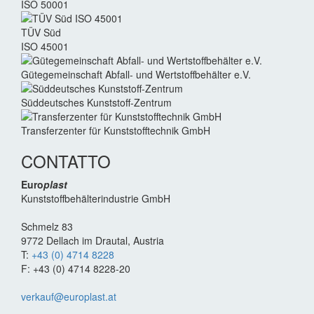
ISO 50001
TÜV Süd
ISO 45001
Güte­gemein­schaft Abfall- und Wert­stoff­behälter e.V.
Süddeutsches Kunststoff-Zentrum
Transferzenter für Kunststoff­technik GmbH
CONTATTO
Euro
plast
Kunststoffbehälterindustrie GmbH
Schmelz 83
9772 Dellach im Drautal, Austria
T:
+43 (0) 4714 8228
F: +43 (0) 4714 8228-20
verkauf@europlast.at