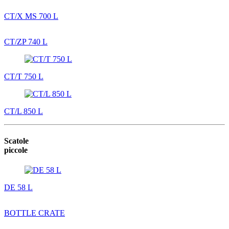
CT/X MS 700 L
CT/ZP 740 L
CT/T 750 L
CT/L 850 L
Scatole
piccole
DE 58 L
BOTTLE CRATE