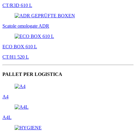
CT/R3D 610 L
Scatole omologate ADR
ECO BOX 610 L
CT/H1 520 L
PALLET PER LOGISTICA
A4
A4L