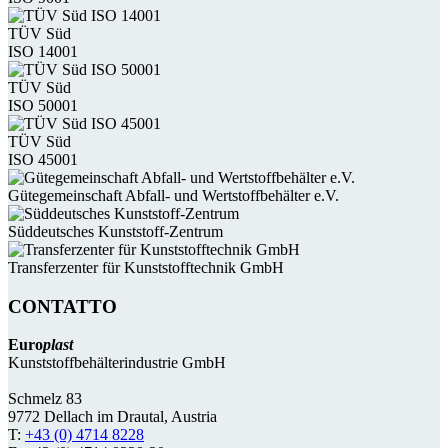
TÜV Süd
ISO 14001
TÜV Süd
ISO 50001
TÜV Süd
ISO 45001
Güte­gemein­schaft Abfall- und Wert­stoff­behälter e.V.
Süddeutsches Kunststoff-Zentrum
Transferzenter für Kunststoff­technik GmbH
CONTATTO
Euro
plast
Kunststoffbehälterindustrie GmbH
Schmelz 83
9772 Dellach im Drautal, Austria
T:
+43 (0) 4714 8228