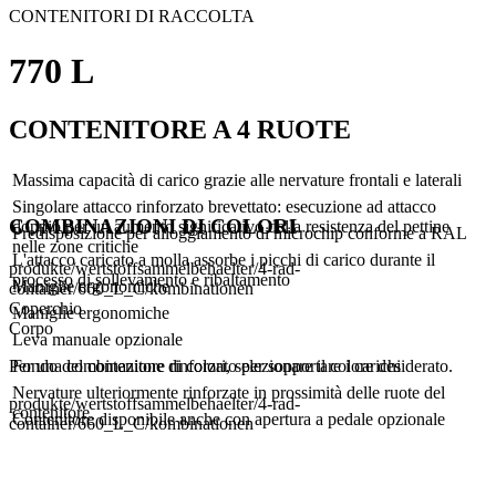
CONTENITORI DI RACCOLTA
770 L
CONTENITORE A 4 RUOTE
Massima capacità di carico grazie alle nervature frontali e laterali
Singolare attacco rinforzato brevettato: esecuzione ad attacco
COMBINAZIONI DI COLORI
doppio per un aumento significativo della resistenza del pettine
Predisposizione per alloggiamento di microchip conforme a RAL
nelle zone critiche
L'attacco caricato a molla assorbe i picchi di carico durante il
produkte/wertstoffsammelbehaelter/4-rad-
processo di sollevamento e ribaltamento
Maniglie ergonomiche
container/660_L_C/kombinationen
Coperchio
Maniglie ergonomiche
Corpo
Leva manuale opzionale
Fondo del contenitore rinforzato per sopportare i carichi
Per una combinazione di colori, selezionare il colore desiderato.
Nervature ulteriormente rinforzate in prossimità delle ruote del
produkte/wertstoffsammelbehaelter/4-rad-
contenitore
Contenitore disponibile anche con apertura a pedale opzionale
container/660_L_C/kombinationen