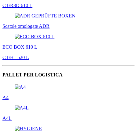
CT/R3D 610 L
Scatole omologate ADR
ECO BOX 610 L
CT/H1 520 L
PALLET PER LOGISTICA
A4
A4L