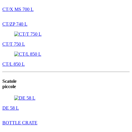
CT/X MS 700 L
CT/ZP 740 L
CT/T 750 L
CT/L 850 L
Scatole
piccole
DE 58 L
BOTTLE CRATE