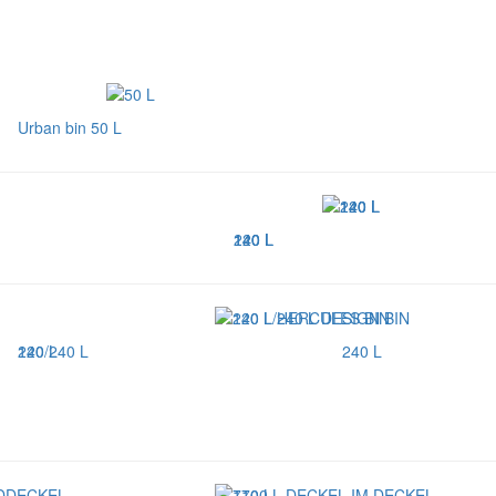
Urban bin 50 L
120 L
140 L
240 L
240 L
120/240 L
240 L