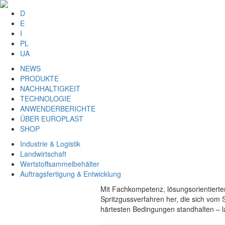
D
E
I
PL
UA
NEWS
PRODUKTE
NACHHALTIGKEIT
TECHNOLOGIE
ANWENDERBERICHTE
ÜBER EUROPLAST
SHOP
Industrie & Logistik
Landwirtschaft
Wertstoffsammelbehälter
Auftragsfertigung & Entwicklung
Mit Fachkompetenz, lösungsorientiert
Spritzgussverfahren her, die sich vom
härtesten Bedingungen standhalten – lan