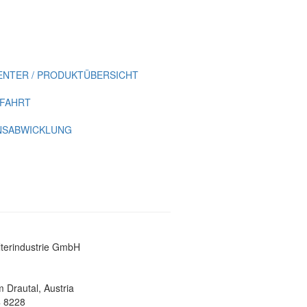
NTER / PRODUKTÜBERSICHT
NFAHRT
S­ABWICKLUNG
lterindustrie GmbH
 Drautal, Austria
4 8228