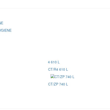
YGIENE
CT/R4 610 L
CT/ZP 740 L