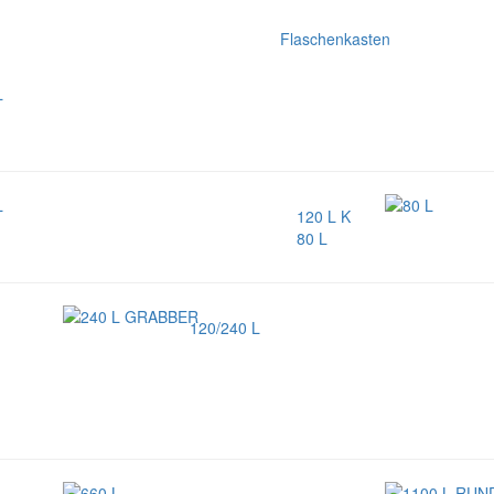
Flaschenkasten
120 L K
80 L
120/240 L