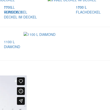
770 L
1100 L
1100 L
1700 L
VERSION C
RUNDDECKEL
FLACHDECKEL
DECKEL IM DECKEL
1100 L
DIAMOND