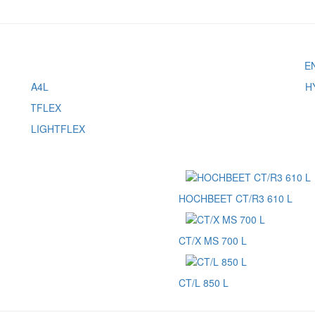
A4L
H
LIGHTFLEX
HOCHBEET CT/R3 610 L
CT/X MS 700 L
CT/L 850 L