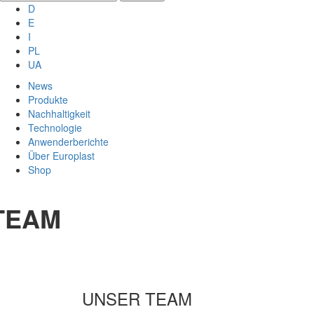
D
E
I
PL
UA
News
Produkte
Nachhaltigkeit
Technologie
Anwenderberichte
Über Europlast
Shop
TEAM
UNSER TEAM