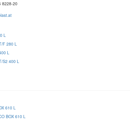
4 8228-20
ast.at
T/F 280 L
T/S2 400 L
CO BOX 610 L