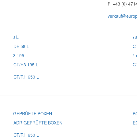
F: +43 (0) 471
verkauf@europl
DE 58 L
C
CT/H3 195 L
C
CT/RH 650 L
ADR GEPRÜFTE BOXEN
E
CT/RH 650 L