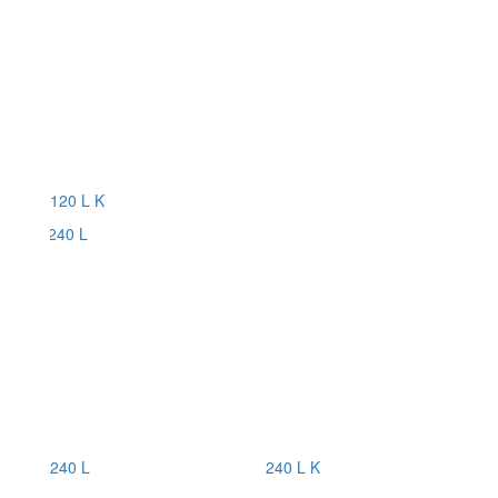
120 L K
240 L
240 L K