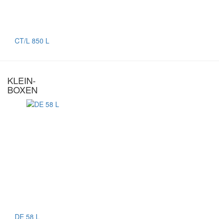
CT/L 850 L
KLEIN-
BOXEN
DE 58 L