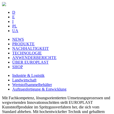
D
E
I
PL
UA
NEWS
PRODUKTE
NACHHALTIGKEIT
TECHNOLOGIE
ANWENDERBERICHTE
ÜBER EUROPLAST
SHOP
Industrie & Logistik
Landwirtschaft
Wertstoffsammelbehälter
Auftragsfertigung & Entwicklung
Mit Fachkompetenz, lösungsorientierten Umsetzungsprozessen und
wegweisenden Innovationsschritten stellt EUROPLAST
Kunststoffprodukte im Spritzgussverfahren her, die sich vom
Standard abheben. Mit hochentwickelter Technik und geballtem