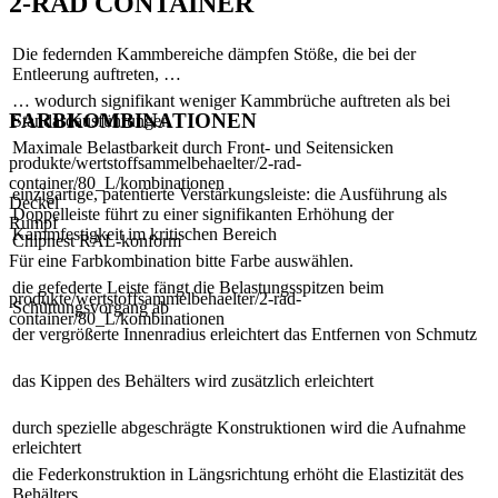
2-RAD CONTAINER
Die federnden Kammbereiche dämpfen Stöße, die bei der
Entleerung auftreten, …
… wodurch signifikant weniger Kammbrüche auftreten als bei
FARBKOMBINATIONEN
Standardausführungen
Maximale Belastbarkeit durch Front- und Seitensicken
produkte/wertstoffsammelbehaelter/2-rad-
container/80_L/kombinationen
einzigartige, patentierte Verstärkungsleiste: die Ausführung als
Deckel
Doppelleiste führt zu einer signifikanten Erhöhung der
Rumpf
Kammfestigkeit im kritischen Bereich
Chipnest RAL-konform
Für eine Farbkombination bitte Farbe auswählen.
die gefederte Leiste fängt die Belastungsspitzen beim
produkte/wertstoffsammelbehaelter/2-rad-
Schüttungsvorgang ab
container/80_L/kombinationen
der vergrößerte Innenradius erleichtert das Entfernen von Schmutz
das Kippen des Behälters wird zusätzlich erleichtert
durch spezielle abgeschrägte Konstruktionen wird die Aufnahme
erleichtert
die Federkonstruktion in Längsrichtung erhöht die Elastizität des
Behälters