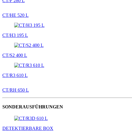
CT/F 280 L
CT/HE 520 L
CT/H3 195 L
CT/S2 400 L
CT/R3 610 L
CT/RH 650 L
SONDERAUSFÜHRUNGEN
DETEKTIERBARE BOX