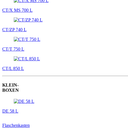
CT/X MS 700 L
CT/ZP 740 L
CT/T 750 L
CT/L 850 L
KLEIN-
BOXEN
DE 58 L
Flaschenkasten