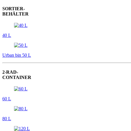
SORTIER-
BEHÄLTER
40 L
Urban bin 50 L
2-RAD-
CONTAINER
60 L
80 L