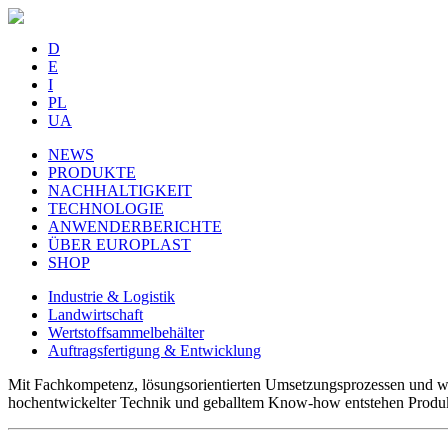
D
E
I
PL
UA
NEWS
PRODUKTE
NACHHALTIGKEIT
TECHNOLOGIE
ANWENDERBERICHTE
ÜBER EUROPLAST
SHOP
Industrie & Logistik
Landwirtschaft
Wertstoffsammelbehälter
Auftragsfertigung & Entwicklung
Mit Fachkompetenz, lösungsorientierten Umsetzungsprozessen und we
hochentwickelter Technik und geballtem Know-how entstehen Produkte,