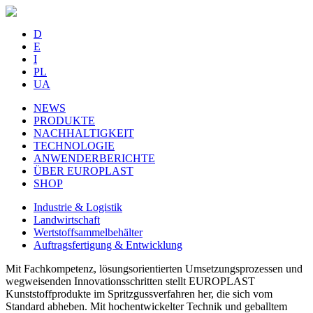
D
E
I
PL
UA
NEWS
PRODUKTE
NACHHALTIGKEIT
TECHNOLOGIE
ANWENDERBERICHTE
ÜBER EUROPLAST
SHOP
Industrie & Logistik
Landwirtschaft
Wertstoffsammelbehälter
Auftragsfertigung & Entwicklung
Mit Fachkompetenz, lösungsorientierten Umsetzungsprozessen und
wegweisenden Innovationsschritten stellt EUROPLAST
Kunststoffprodukte im Spritzgussverfahren her, die sich vom
Standard abheben. Mit hochentwickelter Technik und geballtem